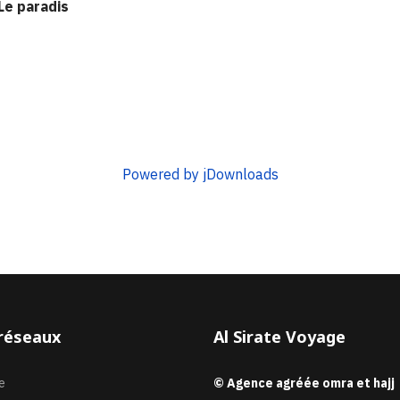
 Le paradis
Powered by jDownloads
réseaux
Al Sirate Voyage
e
© Agence agréée omra et hajj