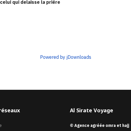
celui qui delaisse la priére
Powered by jDownloads
réseaux
Al Sirate Voyage
e
© Agence agréée omra et hajj