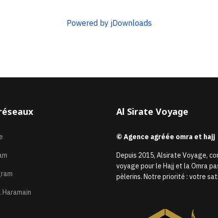
Powered by jDownloads
réseaux
Al Sirate Voyage
e
© Agence agréée omra et hajj
am
Depuis 2015, Alsirate Voyage, c
voyage pour le Hajj et la Omra pa
gram
pèlerins. Notre priorité : votre 
 Haramain