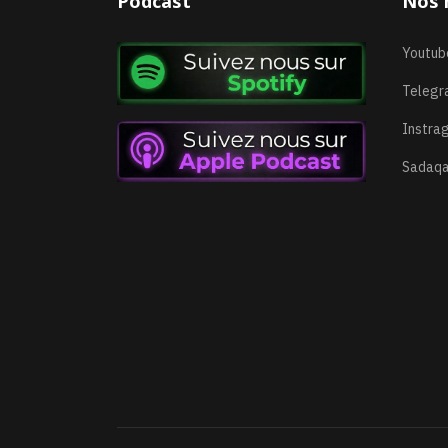
Podcast
Nos 
Youtub
Telegr
Instra
Sadaqa