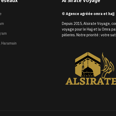
réseaux
Al Sirate Voyage
e
© Agence agréée omra et hajj
am
Depuis 2015, Alsirate Voyage, c
voyage pour le Hajj et la Omra pa
gram
pèlerins. Notre priorité : votre 
 Haramain