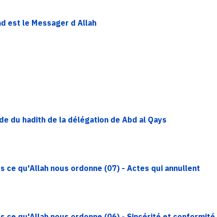
d est le Messager d Allah
tude du hadith de la délégation de Abd al Qays
s ce qu'Allah nous ordonne (07) - Actes qui annullent
s ce qu'Allah nous ordonne (06) - Sincérité et conformité