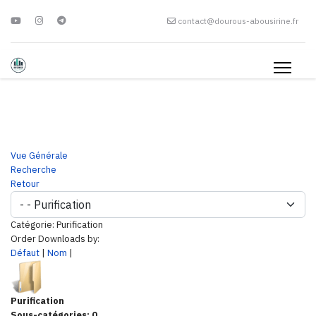
contact@dourous-abousirine.fr
Vue Générale
Recherche
Retour
Catégorie: Purification
Order Downloads by:
Défaut
|
Nom
|
Purification
Sous-catégories: 0