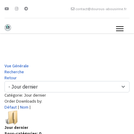
contact@dourous-abousirine.fr
Vue Générale
Recherche
Retour
Catégorie: Jour dernier
Order Downloads by:
Défaut
|
Nom
|
Jour dernier
Sous-catégories: 0