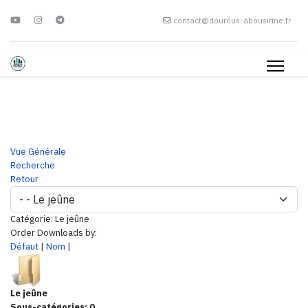
contact@dourous-abousirine.fr
Vue Générale
Recherche
Retour
Catégorie: Le jeûne
Order Downloads by:
Défaut
|
Nom
|
Le jeûne
Sous-catégories: 0